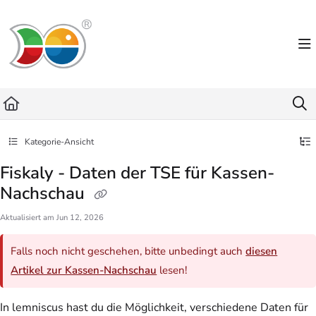
Documentation Index
Fetch the complete documentation index at:
https://helpdesk.lemniscus.de/llms.txt
Use this file to discover all available pages before exploring further.
Kategorie-Ansicht
Fiskaly - Daten der TSE für Kassen-
Nachschau
Aktualisiert am
Jun 12, 2026
Falls noch nicht geschehen, bitte unbedingt auch
diesen
Artikel zur Kassen-Nachschau
lesen!
In lemniscus hast du die Möglichkeit, verschiedene Daten für