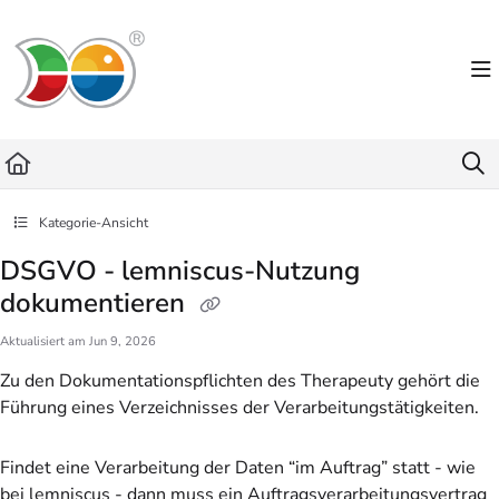
Documentation Index
Fetch the complete documentation index at:
https://helpdesk.lemniscus.de/llms.txt
Use this file to discover all available pages before exploring further.
Kategorie-Ansicht
DSGVO - lemniscus-Nutzung
dokumentieren
Aktualisiert am
Jun 9, 2026
Zu den Dokumentationspflichten des Therapeuty gehört die
Führung eines Verzeichnisses der Verarbeitungstätigkeiten.
Findet eine Verarbeitung der Daten “im Auftrag” statt - wie
bei lemniscus - dann muss ein Auftragsverarbeitungsvertrag