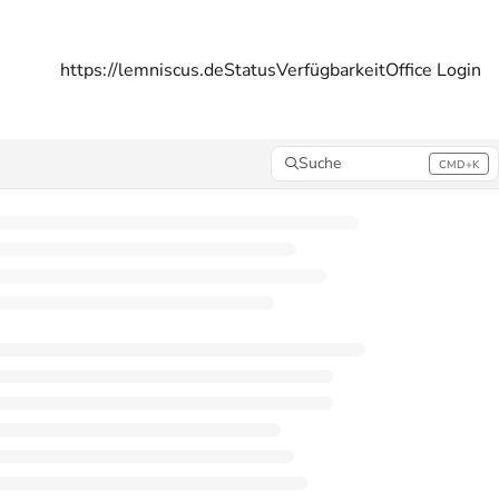
https://lemniscus.de
Status
Verfügbarkeit
Office Login
Suche
CMD+K
Press CMD+K to open search